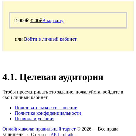
Первоначальная
Текущая
15000
₽
3500
₽
В корзину
цена
цена:
составляла
3500₽.
15000₽.
или
Войти в личный кабинет
4.1. Целевая аудитория
Чтобы просматривать это задание, пожалуйста, войдите в
свой личный кабинет.
Пользовательское соглашение
Политика конфиденциальности
Правила и условия
Онлайн-школа: правильный таргет
© 2026 · Все права
защищены ·
Создан на
AB-Inspiration